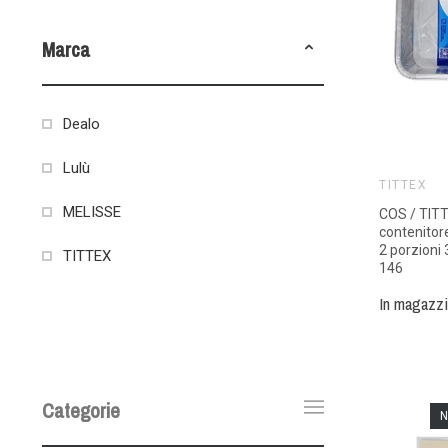
Marca
Dealo
Lulù
TITTEX
MELISSE
COS / TIT
contenitor
2 porzioni 
TITTEX
146
In magazz
Categorie
N