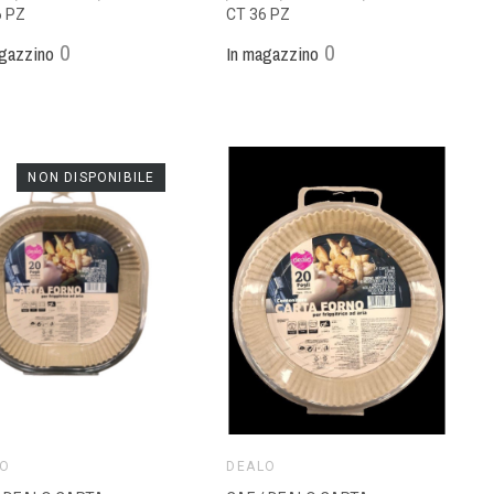
6 PZ
CT 36 PZ
0
0
gazzino
In magazzino
NON DISPONIBILE
LO
DEALO