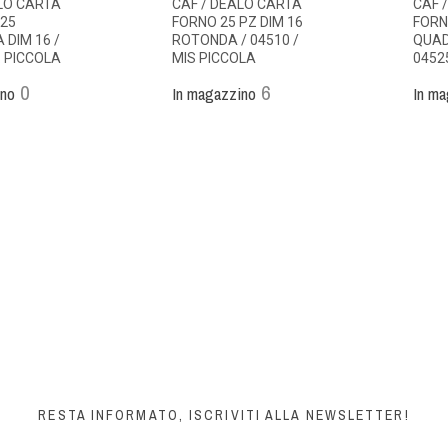
ALO CARTA
CAF / DEALO CARTA
CAF 
 25
FORNO 25 PZ DIM 16
FORN
DIM 16 /
ROTONDA / 04510 /
QUAD
. PICCOLA
MIS PICCOLA
0452
0
6
ino
In magazzino
In ma
RESTA INFORMATO, ISCRIVITI ALLA NEWSLETTER!