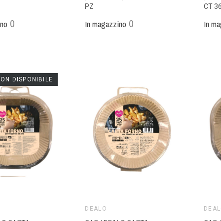
PZ
CT 3
0
0
ino
In magazzino
In ma
ON DISPONIBILE
DEALO
DEA