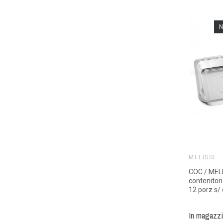
N
MELISSE
COC / MEL
contenitori
12 porz s/ 
In magazz