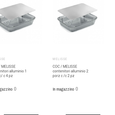
SSE
MELISSE
/ MELISSE
COC / MELISSE
nitori alluminio 1
contenitori alluminio 2
c/ c 4 pz
porz c /c 2 pz
0
0
gazzino
In magazzino