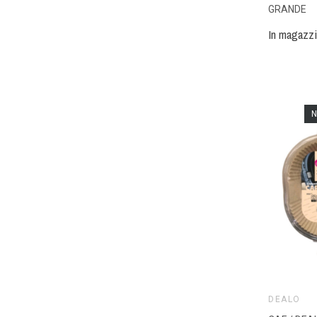
GRANDE
In magazz
N
DEALO