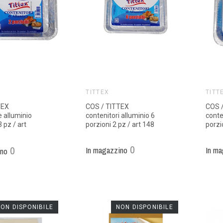
TITTEX
TITT
TEX
COS / TITTEX
COS 
e alluminio
contenitori alluminio 6
conte
3 pz / art
porzioni 2 pz / art 148
porzi
0
0
In magazzino
In ma
ino
ON DISPONIBILE
NON DISPONIBILE