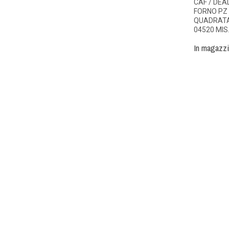
CAF / DE
FORNO PZ
QUADRATA 
04520 MIS
In magazz