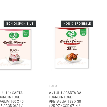
NON DISPONIBILE
NON DISPONIBILE
LULÙ
 LULU' / CARTA
A / LULU' / CARTA DA
ORNO IN FOGLI
FORNO IN FOGLI
GLIATI 60 X 40
PRETAGLIATI 33 X 38
PZ / COD 0691 /
/ 25 PZ / COD 0714 /