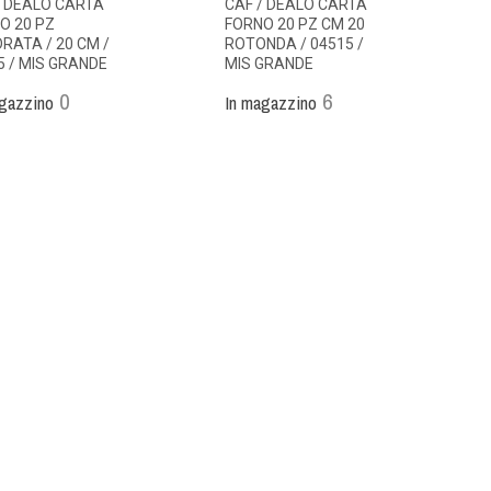
/ DEALO CARTA
CAF / DEALO CARTA
O 20 PZ
FORNO 20 PZ CM 20
RATA / 20 CM /
ROTONDA / 04515 /
5 / MIS GRANDE
MIS GRANDE
0
6
gazzino
In magazzino