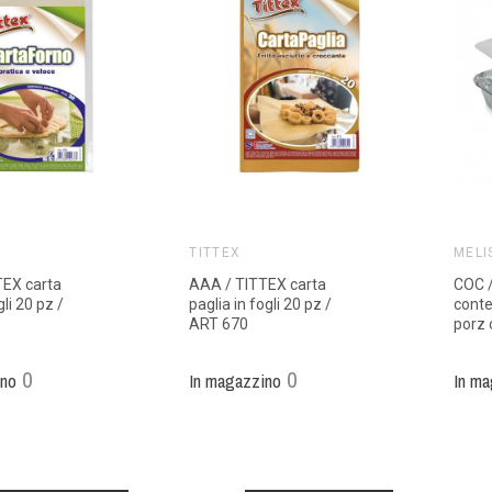
TITTEX
MELI
TEX carta
AAA / TITTEX carta
COC 
gli 20 pz /
paglia in fogli 20 pz /
conte
ART 670
porz 
0
0
ino
In magazzino
In ma