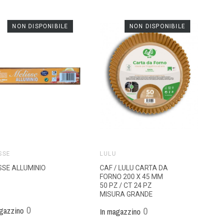
NON DISPONIBILE
NON DISPONIBILE
SSE
LULÙ
SSE ALLUMINIO
CAF / LULU CARTA DA
FORNO 200 X 45 MM
50 PZ / CT 24 PZ
MISURA GRANDE
0
0
gazzino
In magazzino