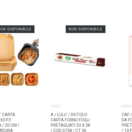
ON DISPONIBILE
NON DISPONIBILE
LULÙ
LULÙ
U' CARTA
A / LULU' / ROTOLO
CAF /
 50 PZ
CARTA FORNO FOGLI
DA F
/ 20 CM /
PRETAGLIATI 33 X 38
PRETA
MISURA
/ COD 0738 / CT 36
/ 10 