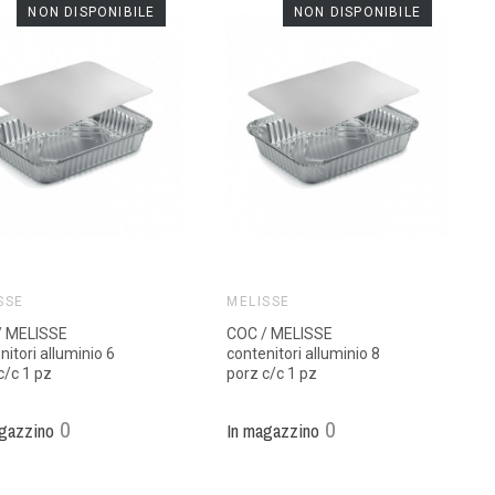
NON DISPONIBILE
NON DISPONIBILE
SSE
MELISSE
/ MELISSE
COC / MELISSE
nitori alluminio 6
contenitori alluminio 8
c/c 1 pz
porz c/c 1 pz
0
0
gazzino
In magazzino