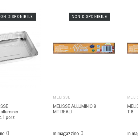
ON DISPONIBILE
NON DISPONIBILE
MELISSE
MELI
ISSE
MELISSE ALLUMINIO 8
MELI
 alluminio
MT REALI
T 8
c 1 porz
0
0
ino
In magazzino
In ma