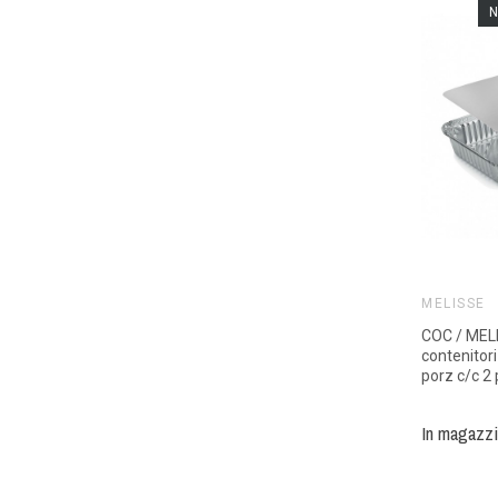
N
MELISSE
COC / MEL
contenitori
porz c/c 2
In magazz