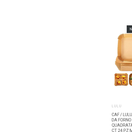
N
LULÙ
CAF / LUL
DA FORNO
QUADRATA 
CT 24 PZ 