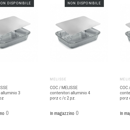
ON DISPONIBILE
NON DISPONIBILE
MELISSE
MELI
ISSE
COC / MELISSE
COC 
 alluminio 3
contenitori alluminio 4
conte
 pz
porz c /c 2 pz.
porz 
0
0
ino
In magazzino
In ma